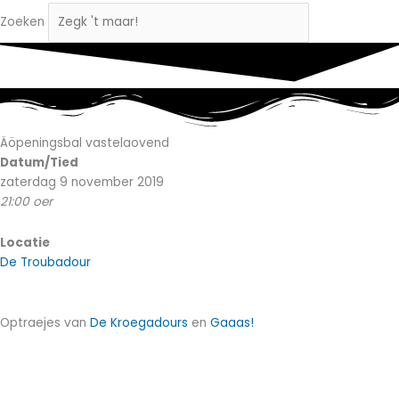
Zoeken
Äöpeningsbal vastelaovend
Datum/Tied
zaterdag 9 november 2019
21:00 oer
Locatie
De Troubadour
Optraejes van
De Kroegadours
en
Gaaas!