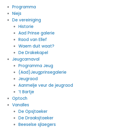
Programma
Niejs
De vereiniging
Historie
Aad Prinse galerie
Raod van Ellef
Waem duit waat?
De Drakekapel
Jeugcarnaval
Programma Jeug
(Aad)Jeugprinsegalerie
Jeugraod
Aanmelje veur de jeugraod
’t Bartje
Optoch
Vanalles
De Opsjtaeker
De Draaksjtaeker
Beeselse sjlaegers