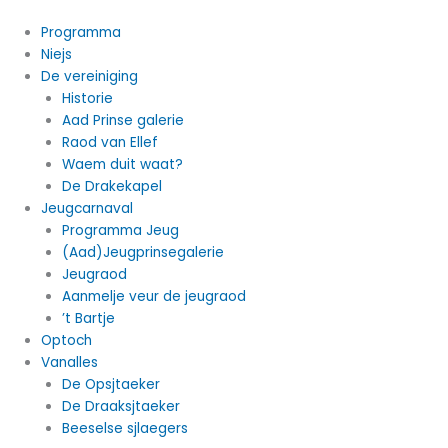
Ga
naar
Programma
de
Niejs
inhoud
De vereiniging
Historie
Aad Prinse galerie
Raod van Ellef
Waem duit waat?
De Drakekapel
Jeugcarnaval
Programma Jeug
(Aad)Jeugprinsegalerie
Jeugraod
Aanmelje veur de jeugraod
’t Bartje
Optoch
Vanalles
De Opsjtaeker
De Draaksjtaeker
Beeselse sjlaegers